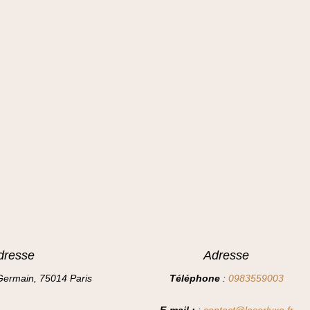
dresse
Adresse
Germain, 75014 Paris
Téléphone
:
0983559003
E-mail :
:
contact@laserluxe.fr