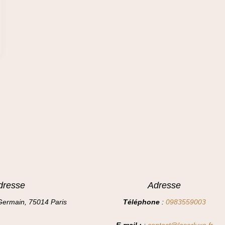
dresse
Adresse
Germain, 75014 Paris
Téléphone
:
0983559003
E-mail :
:
contact@laserluxe.fr